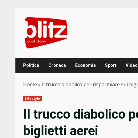
Skip
to
content
Politica
Cronaca
Economia
Sport
Video
Home
»
Il trucco diabolico per risparmiare sui bigl
Lifestyle
Il trucco diabolico p
biglietti aerei