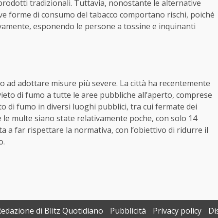
 prodotti tradizionali. Tuttavia, nonostante le alternative
ve forme di consumo del tabacco comportano rischi, poiché
vamente, esponendo le persone a tossine e inquinanti
o ad adottare misure più severe. La città ha recentemente
vieto di fumo a tutte le aree pubbliche all’aperto, comprese
eto di fumo in diversi luoghi pubblici, tra cui fermate dei
e le multe siano state relativamente poche, con solo 14
 a far rispettare la normativa, con l’obiettivo di ridurre il
o.
Redazione di Blitz Quotidiano
Pubblicità
Privacy policy
Di