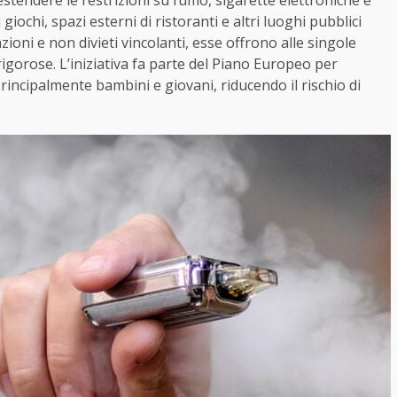
i estendere le restrizioni su fumo, sigarette elettroniche e
iochi, spazi esterni di ristoranti e altri luoghi pubblici
oni e non divieti vincolanti, esse offrono alle singole
rigorose. L’iniziativa fa parte del Piano Europeo per
incipalmente bambini e giovani, riducendo il rischio di