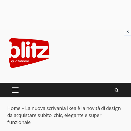
×
Skip
to
content
PRIMARY
MENU
Home
»
La nuova scrivania Ikea è la novità di design
da acquistare subito: chic, elegante e super
funzionale