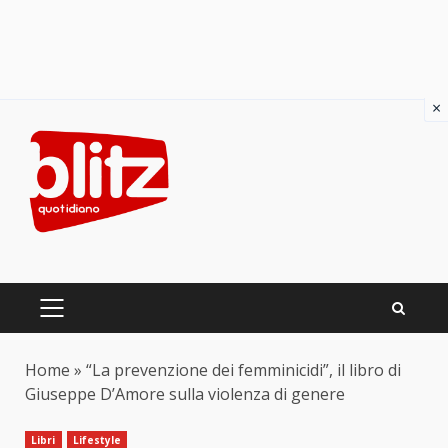
×
Skip
to
content
PRIMARY
MENU
Home
»
“La prevenzione dei femminicidi”, il libro di
Giuseppe D’Amore sulla violenza di genere
Libri
Lifestyle