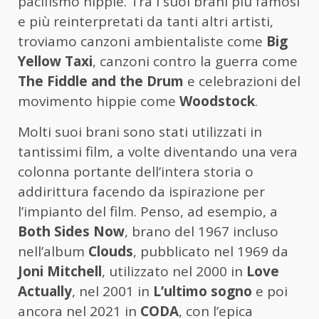
pacifismo hippie. Tra i suoi brani più famosi
e più reinterpretati da tanti altri artisti,
troviamo canzoni ambientaliste come
Big
Yellow Taxi
, canzoni contro la guerra come
The Fiddle and the Drum
e celebrazioni del
movimento hippie come
Woodstock
.
Molti suoi brani sono stati utilizzati in
tantissimi film, a volte diventando una vera
colonna portante dell’intera storia o
addirittura facendo da ispirazione per
l’impianto del film. Penso, ad esempio, a
Both Sides Now
, brano del 1967 incluso
nell’album
Clouds
, pubblicato nel 1969 da
Joni Mitchell
, utilizzato nel 2000 in
Love
Actually
, nel 2001 in
L’ultimo sogno
e poi
ancora nel 2021 in
CODA
, con l’epica