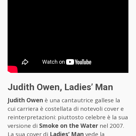
Judith Owen, Ladies’ Man
Judith Owen
è una cantautrice gallese la
cui carriera è costellata di notevoli cover e
reinterpretazioni: piuttosto celebre è la sua
versione di
Smoke on the Water
nel 2007.
La sua cover di
Ladies’ Man
vede la