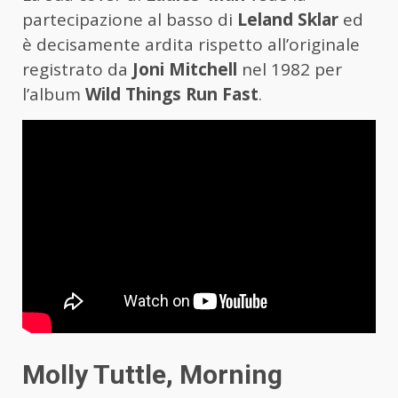
partecipazione al basso di
Leland Sklar
ed
è decisamente ardita rispetto all’originale
registrato da
Joni Mitchell
nel 1982 per
l’album
Wild Things Run Fast
.
Molly Tuttle, Morning