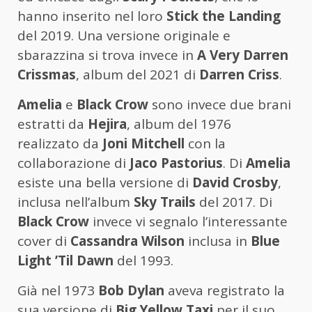
hanno inserito nel loro
Stick the Landing
del 2019. Una versione originale e
sbarazzina si trova invece in
A Very Darren
Crissmas
, album del 2021 di
Darren Criss
.
Amelia
e
Black Crow
sono invece due brani
estratti da
Hejira
, album del 1976
realizzato da
Joni Mitchell
con la
collaborazione di
Jaco Pastorius
. Di
Amelia
esiste una bella versione di
David Crosby
,
inclusa nell’album
Sky Trails
del 2017. Di
Black Crow
invece vi segnalo l’interessante
cover di
Cassandra Wilson
inclusa in
Blue
Light ’Til Dawn
del 1993.
Già nel 1973
Bob Dylan
aveva registrato la
sua versione di
Big Yellow Taxi
per il suo