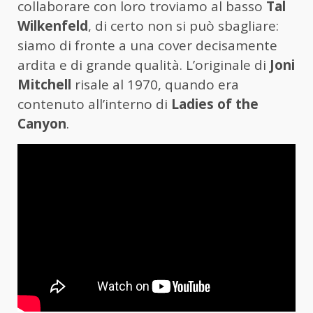
collaborare con loro troviamo al basso
Tal
Wilkenfeld
, di certo non si può sbagliare:
siamo di fronte a una cover decisamente
ardita e di grande qualità. L’originale di
Joni
Mitchell
risale al 1970, quando era
contenuto all’interno di
Ladies of the
Canyon
.