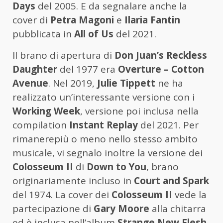
Days
del 2005. E da segnalare anche la
cover di
Petra Magoni
e
Ilaria Fantin
pubblicata in
All of Us
del 2021.
Il brano di apertura di
Don Juan’s Reckless
Daughter
del 1977 era
Overture – Cotton
Avenue
. Nel 2019,
Julie Tippett
ne ha
realizzato un’interessante versione con i
Working Week
, versione poi inclusa nella
compilation
Instant Replay
del 2021. Per
rimanerepiù o meno nello stesso ambito
musicale, vi segnalo inoltre la versione dei
Colosseum II
di
Down to You
, brano
originariamente incluso in
Court and Spark
del 1974. La cover dei
Colosseum II
vede la
partecipazione di
Gary Moore
alla chitarra
ed è inclusa nell’album
Strange New Flesh