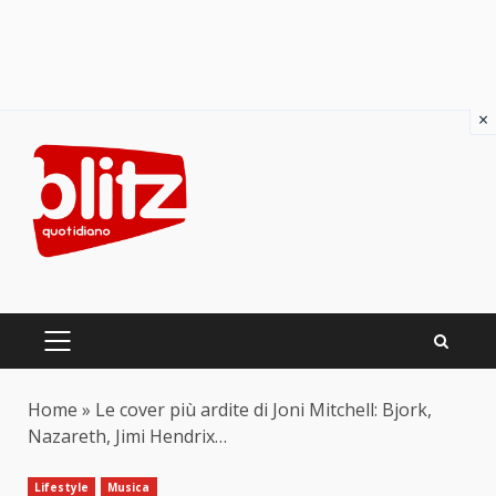
×
Skip
to
content
PRIMARY
MENU
Home
»
Le cover più ardite di Joni Mitchell: Bjork,
Nazareth, Jimi Hendrix…
Lifestyle
Musica