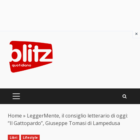
×
Skip
to
content
PRIMARY
MENU
Home
»
LeggerMente, il consiglio letterario di oggi:
“Il Gattopardo”, Giuseppe Tomasi di Lampedusa
Libri
Lifestyle