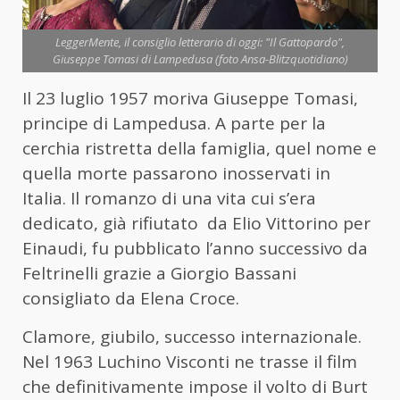
LeggerMente, il consiglio letterario di oggi: "Il Gattopardo",
Giuseppe Tomasi di Lampedusa (foto Ansa-Blitzquotidiano)
Il 23 luglio 1957 moriva Giuseppe Tomasi,
principe di Lampedusa. A parte per la
cerchia ristretta della famiglia, quel nome e
quella morte passarono inosservati in
Italia. Il romanzo di una vita cui s’era
dedicato, già rifiutato da Elio Vittorino per
Einaudi, fu pubblicato l’anno successivo da
Feltrinelli grazie a Giorgio Bassani
consigliato da Elena Croce.
Clamore, giubilo, successo internazionale.
Nel 1963 Luchino Visconti ne trasse il film
che definitivamente impose il volto di Burt