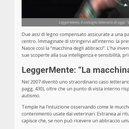
LeggerMente, il consiglio letterario di oggi
Due assi di legno compensato assicurate a una panc
centro. Immaginate di stringervi all’interno: la pr
Nasce così la “macchina degli abbracci”. L’ha inv
sue scoperte alla sua intelligenza e sensibilità, pr
LeggerMente: “La macchina 
Nel 2007 diventò uno straordinario caso letterario
pagg. 430), oltre che un punto di vista interno risp
autismo.
Temple ha l’intuizione osservando come le mucche
contenimento usate dai veterinari. Estranea ai ritu
capisce che, se non può ricevere un abbraccio um