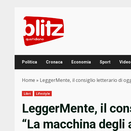
Skip
to
content
Politica
Cronaca
Economia
Sport
Video
Home
»
LeggerMente, il consiglio letterario di ogg
Libri
Lifestyle
LeggerMente, il consi
“La macchina degli a