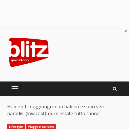
×
Skip
to
content
PRIMARY
MENU
Home
»
Li raggiungi in un baleno e sono veri
paradisi (low cost): qui è estate tutto l’anno
Lifestyle
Viaggi e turismo