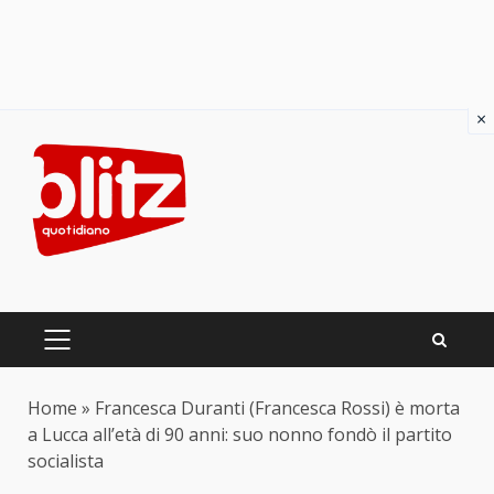
×
Skip
to
content
PRIMARY
MENU
Home
»
Francesca Duranti (Francesca Rossi) è morta
a Lucca all’età di 90 anni: suo nonno fondò il partito
socialista