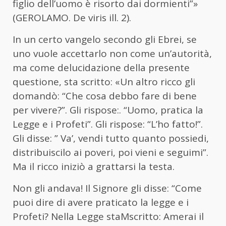
figlio
dell’uomo è risorto dai dormienti”»
(GEROLAMO.
De viris ill.
2).
In un certo vangelo secondo gli Ebrei, se
uno vuole accettarlo non come un’autorità,
ma come
delucidazione della presente
questione, sta scritto: «Un altro ricco gli
domandò: “Che cosa debbo fare di bene
per vivere?”. Gli rispose:. “Uomo, pratica la
Legge e i Profeti”. Gli rispose: “L’ho fatto!”.
Gli disse: ” Va’,
vendi tutto quanto possiedi,
distribuiscilo ai poveri, poi vieni e seguimi”.
Ma il ricco iniziò a grattarsi la testa.
Non gli andava! Il Signore gli disse: “Come
puoi dire di avere praticato la legge e i
Profeti? Nella Legge staM
scritto: Amerai
il