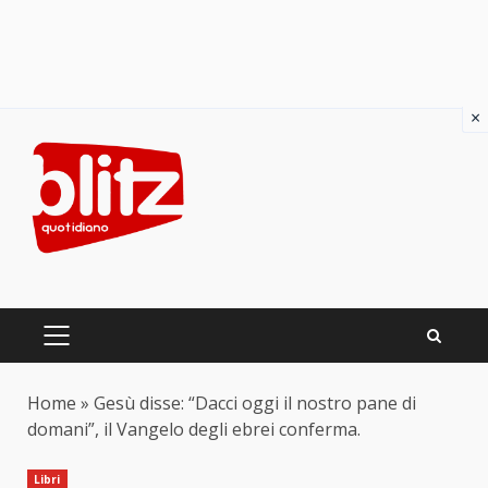
×
Skip
to
content
PRIMARY
MENU
Home
»
Gesù disse: “Dacci oggi il nostro pane di
domani”, il Vangelo degli ebrei conferma.
Libri