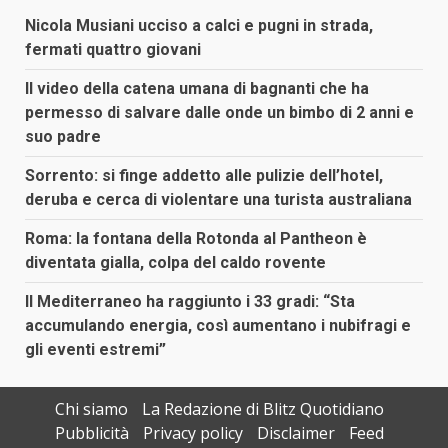
Nicola Musiani ucciso a calci e pugni in strada,
fermati quattro giovani
Il video della catena umana di bagnanti che ha
permesso di salvare dalle onde un bimbo di 2 anni e
suo padre
Sorrento: si finge addetto alle pulizie dell’hotel,
deruba e cerca di violentare una turista australiana
Roma: la fontana della Rotonda al Pantheon è
diventata gialla, colpa del caldo rovente
Il Mediterraneo ha raggiunto i 33 gradi: “Sta
accumulando energia, così aumentano i nubifragi e
gli eventi estremi”
Chi siamo
La Redazione di Blitz Quotidiano
Pubblicità
Privacy policy
Disclaimer
Feed