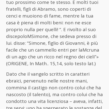
tuo prossimo come te stesso. E molti tuoi
fratelli, figli di Abramo, sono coperti di
cenci e muoiono di fame,
mentre la tua
casa è piena di molti beni: non ne esce
proprio nulla per quelli! “. E rivolto al suo
discepoloMSimone, che sedeva presso di
lui. disse: “Simone, figlio di Giovanni, è più
facile che un cammello entri per laM
cruna
di un ago che un ricco nel regno dei cieli”»
(ORIGENE,
In Math..
15,14, solo testo lat.)
Dato che il vangelo scritto in caratteri
ebraici, pervenuto nelle nostre mani,
commina il castigo non
contro colui che ha
nascosto (il talento), ma contro colui che ha
condotto una vita licenziosa – aveva, infatti,
tre servi: uno ha sperperato le sostanze del