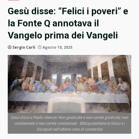
Gesù disse: “Felici i poveri” e
la Fonte Q annotava il
Vangelo prima dei Vangeli
Sergio Carli
Agosto 10, 2025
Gesù disse e Paolo rilancia: Non giudicate e non sarete giudicati; non
condannate e non sarete condannati - Blitzquotidiano.it (Gesù e i
discepoli nell'ultima cena di Leonardo)