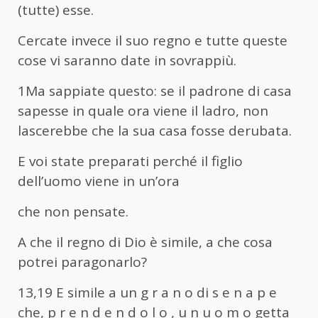
(tutte) esse.
Cercate invece il suo regno e tutte queste
cose vi saranno date in sovrappiù.
1Ma sappiate questo: se il padrone di casa
sapesse in quale ora viene il ladro, non
lascerebbe che la sua casa fosse derubata.
E voi state preparati perché il figlio
dell’uomo viene in un’ora
che non pensate.
A che il regno di Dio è simile, a che cosa
potrei paragonarlo?
13,19 E simile a un g r a n o di s e n a p e
che, p r e n d e n d o l o , u n u o m o getta