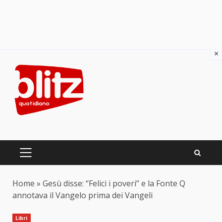
×
Skip
to
content
PRIMARY
MENU
Home
»
Gesù disse: “Felici i poveri” e la Fonte Q
annotava il Vangelo prima dei Vangeli
Libri