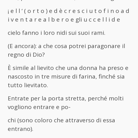
¡ e l l ‘ ( o r t o ) e d è c r e s c i u t o f i n o a d
i v e n t a r e a l b e r o e gli u c c e l l i d e
cielo fanno i loro nidi sui suoi rami.
(E ancora): a che cosa potrei paragonare il
regno di Dio?
È simile al lievito che una donna ha preso e
nascosto in tre misure di farina, finché sia
tutto lievitato.
Entrate per la porta stretta, perché molti
vogliono entrare e po-
chi (sono coloro che attraverso di essa
entrano).