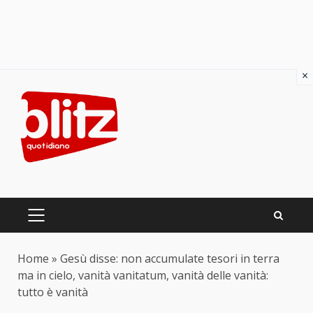
×
Skip
to
content
PRIMARY
MENU
Home
»
Gesù disse: non accumulate tesori in terra
ma in cielo, vanità vanitatum, vanità delle vanità:
tutto è vanità