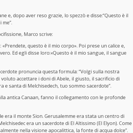
pane e, dopo aver reso grazie, lo spezzò e disse:“Questo è il
i me”.
cifissione, Marco scrive:
: «Prendete, questo è il mio corpo». Poi prese un calice e,
vvero. Ed egli disse loro:«Questo è il mio sangue, il sangue
acerdote pronuncia questa formula: “Volgi sulla nostra
uto accettare i doni di Abele, il giusto, il sacrificio di
ura e santa di Melchisedech, tuo sommo sacerdote”.
alla antica Canaan, fanno il collegamento con le profonde
ele era il monte Sion. Gerusalemme era stata un centro di
 Melchisedec era un sacerdote di El Altissimo (El Elyon). Come
ialmente nella visione apocalittica, la fonte di acqua dolce”.