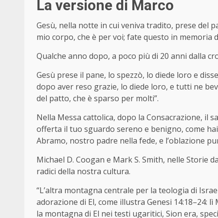
La versione di Marco
Gesù, nella notte in cui veniva tradito, prese del 
mio corpo, che è per voi; fate questo in memoria d
Qualche anno dopo, a poco più di 20 anni dalla cro
Gesù prese il pane, lo spezzò, lo diede loro e disse
dopo aver reso grazie, lo diede loro, e tutti ne be
del patto, che è sparso per molti”.
Nella Messa cattolica, dopo la Consacrazione, il s
offerta il tuo sguardo sereno e benigno, come hai vol
Abramo, nostro padre nella fede, e l’oblazione p
Michael D. Coogan e Mark S. Smith, nelle Storie d
radici della nostra cultura.
“L’altra montagna centrale per la teologia di Isra
adorazione di El, come illustra Genesi 14:18–24: lì
la montagna di El nei testi ugaritici, Sion era, spec