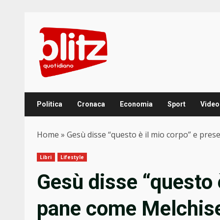
Skip
to
content
Politica
Cronaca
Economia
Sport
Video
Home
»
Gesù disse “questo è il mio corpo” e prese
Libri
Lifestyle
Gesù disse “questo è
pane come Melchise