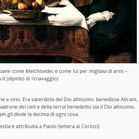
 pane come Melchisedec e come lui per migliaia di anni –
.it (dipinto di <cravaggio)
ne e vino. Era sacerdote del Dio altissimo. benedisse Abram,
rone dei cieli e della terra! benedetto sia il Dio altissimo,
ram gli diede la decima di ogni cosa.
stia è attribuita a Paolo (lettera ai Corinzi).