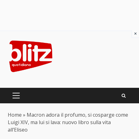
×
Skip
to
content
PRIMARY
MENU
Home
»
Macron adora il profumo, si cosparge come
Luigi XIV, ma lui si lava: nuovo libro sulla vita
all’Eliseo