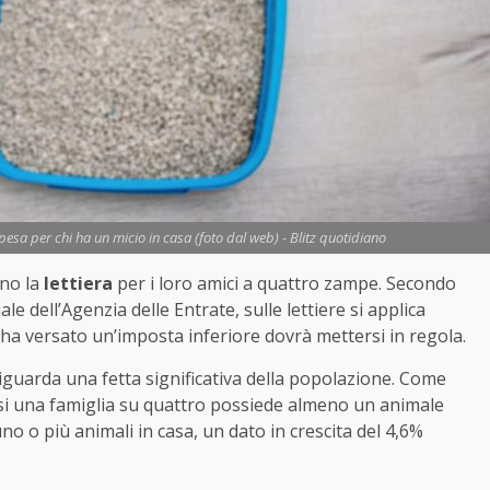
spesa per chi ha un micio in casa (foto dal web) - Blitz quotidiano
ano la
lettiera
per i loro amici a quattro zampe. Secondo
iale dell’Agenzia delle Entrate, sulle lettiere si applica
, ha versato un’imposta inferiore dovrà mettersi in regola.
uarda una fetta significativa della popolazione. Come
asi una famiglia su quattro possiede almeno un animale
uno o più animali in casa, un dato in crescita del 4,6%