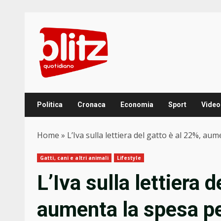
Skip
to
content
Politica
Cronaca
Economia
Sport
Video
Home
»
L’Iva sulla lettiera del gatto è al 22%, au
Gatti, cani e altri animali
Lifestyle
L’Iva sulla lettiera d
aumenta la spesa pe