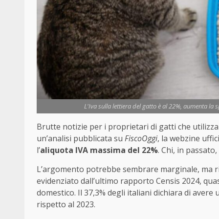
L'Iva sulla lettiera del gatto è al 22%, aumenta la 
Brutte notizie per i proprietari di gatti che utilizz
un’analisi pubblicata su
FiscoOggi
, la webzine uffic
l’
aliquota IVA massima del 22%
. Chi, in passato
L’argomento potrebbe sembrare marginale, ma rig
evidenziato dall’ultimo rapporto Censis 2024, qu
domestico. Il 37,3% degli italiani dichiara di avere 
rispetto al 2023.