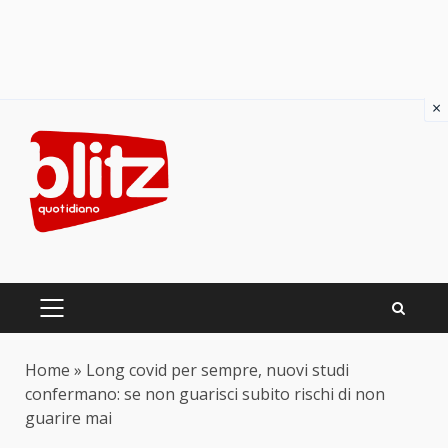
×
Skip
to
content
PRIMARY
MENU
Home
»
Long covid per sempre, nuovi studi
confermano: se non guarisci subito rischi di non
guarire mai