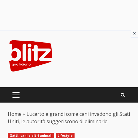
×
Skip
to
content
PRIMARY
MENU
Home
»
Lucertole grandi come cani invadono gli Stati
Uniti, le autorità suggeriscono di eliminarle
Gatti, cani e altri animali
Lifestyle