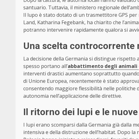
Dopo la cattura, le autorità locali hanno valutato d
santuario. Tuttavia, il ministero regionale dell’a
Il lupo è stato dotato di un trasmettitore GPS per
Land, Katharina Fegebank, ha chiarito che l’animal
potranno intervenire rapidamente qualora si avv
Una scelta controcorrente 
La decisione della Germania si distingue rispetto a
spesso portano all’
abbattimento degli animali
interventi drastici aumentano soprattutto quando i
di Unione Europea, recentemente è stato approvato
consentendo maggiore flessibilità nelle politiche
autonomia nell’applicazione delle direttive.
Il ritorno dei lupi e le nuove
I lupi erano scomparsi dalla Germania già dalla me
intensiva e della distruzione dell’habitat. Dopo la 