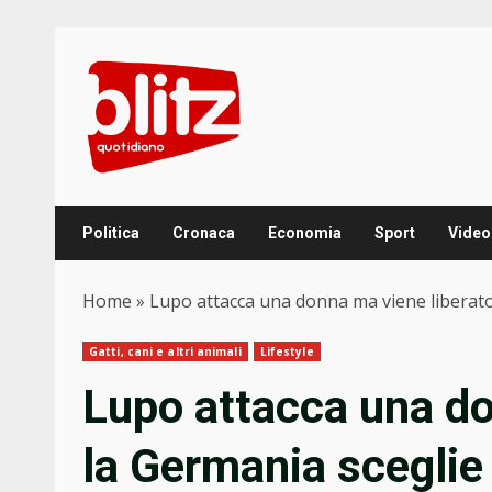
Skip
to
content
Politica
Cronaca
Economia
Sport
Video
Home
»
Lupo attacca una donna ma viene liberato:
Gatti, cani e altri animali
Lifestyle
Lupo attacca una do
la Germania sceglie