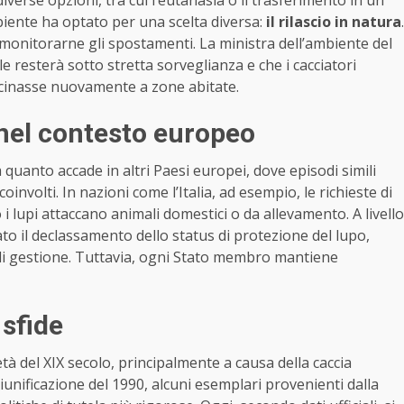
iverse opzioni, tra cui l’eutanasia o il trasferimento in un
mbiente ha optato per una scelta diversa:
il rilascio in natura
.
 monitorarne gli spostamenti. La ministra dell’ambiente del
e resterà sotto stretta sorveglianza e che i cacciatori
icinasse nuovamente a zone abitate.
nel contesto europeo
 quanto accade in altri Paesi europei, dove episodi simili
coinvolti. In nazioni come l’Italia, ad esempio, le richieste di
 lupi attaccano animali domestici o da allevamento. A livello
 il declassamento dello status di protezione del lupo,
 di gestione. Tuttavia, ogni Stato membro mantiene
 sfide
tà del XIX secolo, principalmente a causa della caccia
riunificazione del 1990, alcuni esemplari provenienti dalla