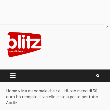
×
Skip
to
content
PRIMARY
MENU
Home
»
Ma menomale che c’è Lidl: con meno di 50
euro ho riempito il carrello e sto a posto per tutto
Aprile