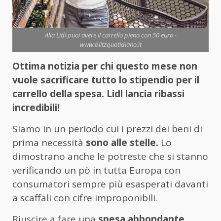
Alla Lidl puoi avere il carrello pieno con 50 euro -
www.blitzquotidiano.it
Ottima notizia per chi questo mese non
vuole sacrificare tutto lo stipendio per il
carrello della spesa. Lidl lancia ribassi
incredibili!
Siamo in un periodo cui i prezzi dei beni di
prima necessità
sono alle stelle.
Lo
dimostrano anche le potreste che si stanno
verificando un pò in tutta Europa con
consumatori sempre più esasperati davanti
a scaffali con cifre improponibili.
Riuscire a fare una
spesa abbondante