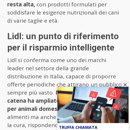
resta alta,
con prodotti formulati per
soddisfare le esigenze nutrizionali dei cani
di varie taglie e età.
Lidl: un punto di riferimento
per il risparmio intelligente
Lidl si conferma come uno dei marchi
leader nel settore della grande
distribuzione in Italia, capace di proporre
offerte periodiche che attirano un pubblico
sempre più vasto.
Negli ultimi anni, la
catena ha ampliato la gamma di prodotti
per animali domestici,
includendo non solo
alimenti ma anche accessori e prodotti per
la cura, rispondendo così a una domanda
TRUFFA CHIAMATA