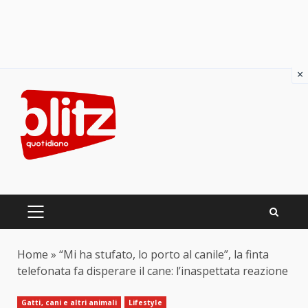
×
Skip
to
content
PRIMARY
MENU
Home
»
“Mi ha stufato, lo porto al canile”, la finta
telefonata fa disperare il cane: l’inaspettata reazione
Gatti, cani e altri animali
Lifestyle