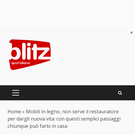
×
Skip
to
content
PRIMARY
MENU
Home
»
Mobili in legno, non serve il restauratore
per dargli nuova vita: con questi semplici passaggi
chiunque può farlo in casa