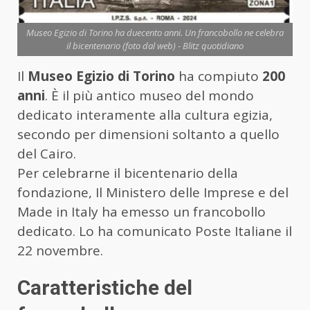
Museo Egizio di Torino ha duecento anni. Un francobollo ne celebra
il bicentenario (foto dal web) - Blitz quotidiano
Il
Museo Egizio di Torino
ha compiuto
200
anni
. È il più antico museo del mondo
dedicato interamente alla cultura egizia,
secondo per dimensioni soltanto a quello
del Cairo.
Per celebrarne il bicentenario della
fondazione, Il Ministero delle Imprese e del
Made in Italy ha emesso un francobollo
dedicato. Lo ha comunicato Poste Italiane il
22 novembre.
Caratteristiche del