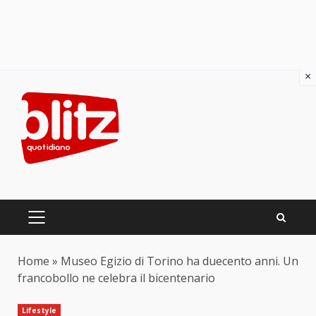
×
Skip
to
content
PRIMARY
MENU
Home
»
Museo Egizio di Torino ha duecento anni. Un
francobollo ne celebra il bicentenario
Lifestyle