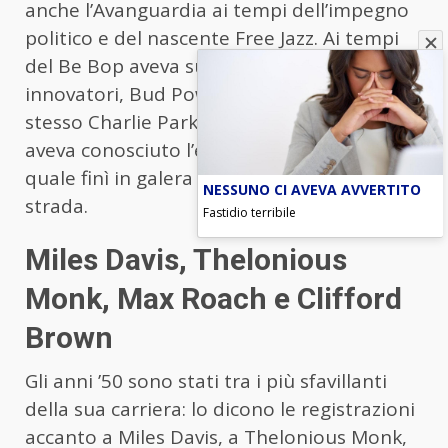
anche l’Avanguardia ai tempi dell’impegno
politico e del nascente Free Jazz. Ai tempi
del Be Bop aveva suonato con i grandi
innovatori, Bud Powell, Fats Navarro, lo
stesso Charlie Parker e come molti di loro
aveva conosciuto l’eroina a causa della
quale finì in galera e praticamente per
NESSUNO CI AVEVA AVVERTITO
strada.
Fastidio terribile
Miles Davis, Thelonious
Monk, Max Roach e Clifford
Brown
Gli anni ’50 sono stati tra i più sfavillanti
della sua carriera: lo dicono le registrazioni
accanto a Miles Davis, a Thelonious Monk,