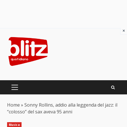
×
Skip
to
content
PRIMARY
MENU
Home
»
Sonny Rollins, addio alla leggenda del jazz: il
“colosso” del sax aveva 95 anni
Musica