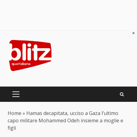
×
Skip
to
content
PRIMARY
MENU
Home
»
Hamas decapitata, ucciso a Gaza l’ultimo
capo militare Mohammed Odeh insieme a moglie e
figli