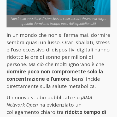
Non è solo questione di stanchezza: cosa accade davvero al corpo
quando dormiamo troppo poco (blitzquotidiano.it)
In un mondo che non si ferma mai, dormire
sembra quasi un lusso. Orari sballati, stress
e l’uso eccessivo di dispositivi digitali hanno
ridotto le ore di sonno per milioni di
persone. Ma ciò che molti ignorano è che
dormire poco non compromette solo la
concentrazione e l’umore
, bensì incide
direttamente sulla salute metabolica.
Un nuovo studio pubblicato su
JAMA
Network Open
ha evidenziato un
collegamento chiaro tra
ridotto tempo di