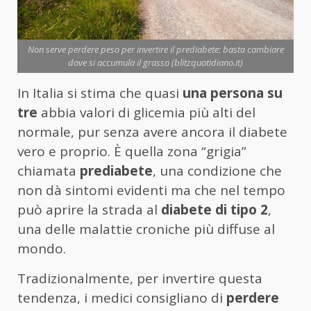
Non serve perdere peso per invertire il prediabete: basta cambiare
dove si accumula il grasso (blitzquotidiano.it)
In Italia si stima che quasi
una persona su
tre
abbia valori di glicemia più alti del
normale, pur senza avere ancora il diabete
vero e proprio. È quella zona “grigia”
chiamata
prediabete
, una condizione che
non dà sintomi evidenti ma che nel tempo
può aprire la strada al
diabete di tipo 2
,
una delle malattie croniche più diffuse al
mondo.
Tradizionalmente, per invertire questa
tendenza, i medici consigliano di
perdere