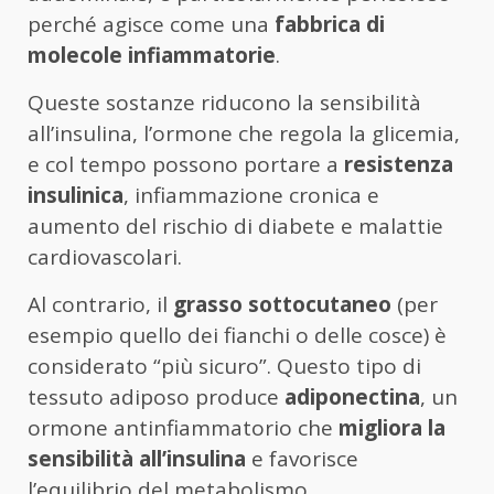
perché agisce come una
fabbrica di
molecole infiammatorie
.
Queste sostanze riducono la sensibilità
all’insulina, l’ormone che regola la glicemia,
e col tempo possono portare a
resistenza
insulinica
, infiammazione cronica e
aumento del rischio di diabete e malattie
cardiovascolari.
Al contrario, il
grasso sottocutaneo
(per
esempio quello dei fianchi o delle cosce) è
considerato “più sicuro”. Questo tipo di
tessuto adiposo produce
adiponectina
, un
ormone antinfiammatorio che
migliora la
sensibilità all’insulina
e favorisce
l’equilibrio del metabolismo.