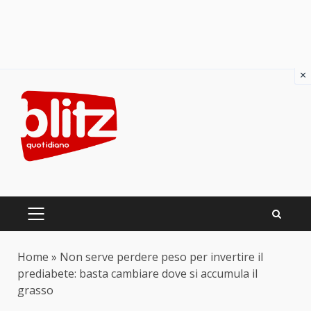
×
Skip
to
content
PRIMARY
MENU
Home
»
Non serve perdere peso per invertire il
prediabete: basta cambiare dove si accumula il
grasso