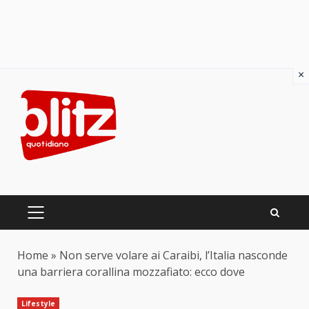
×
Skip
to
content
PRIMARY
MENU
Home
»
Non serve volare ai Caraibi, l’Italia nasconde
una barriera corallina mozzafiato: ecco dove
Lifestyle