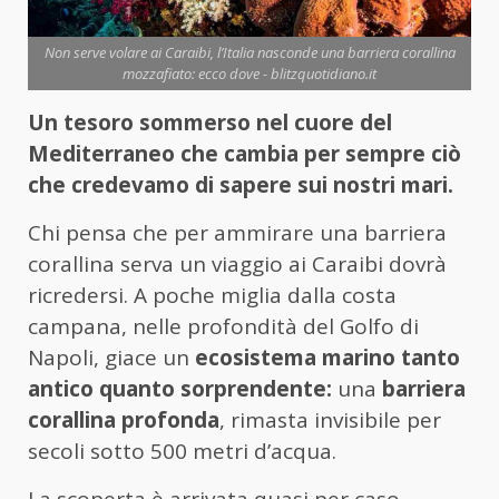
Non serve volare ai Caraibi, l’Italia nasconde una barriera corallina
mozzafiato: ecco dove - blitzquotidiano.it
Un tesoro sommerso nel cuore del
Mediterraneo che cambia per sempre ciò
che credevamo di sapere sui nostri mari.
Chi pensa che per ammirare una barriera
corallina serva un viaggio ai Caraibi dovrà
ricredersi. A poche miglia dalla costa
campana, nelle profondità del Golfo di
Napoli, giace un
ecosistema marino tanto
antico quanto sorprendente:
una
barriera
corallina profonda
, rimasta invisibile per
secoli sotto 500 metri d’acqua.