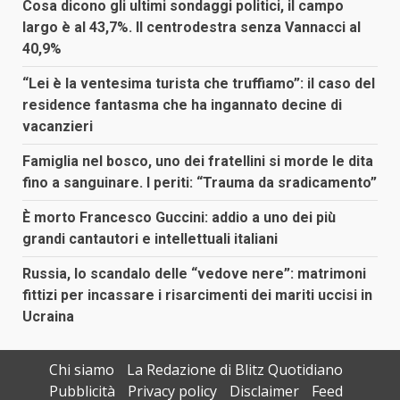
Cosa dicono gli ultimi sondaggi politici, il campo
largo è al 43,7%. Il centrodestra senza Vannacci al
40,9%
“Lei è la ventesima turista che truffiamo”: il caso del
residence fantasma che ha ingannato decine di
vacanzieri
Famiglia nel bosco, uno dei fratellini si morde le dita
fino a sanguinare. I periti: “Trauma da sradicamento”
È morto Francesco Guccini: addio a uno dei più
grandi cantautori e intellettuali italiani
Russia, lo scandalo delle “vedove nere”: matrimoni
fittizi per incassare i risarcimenti dei mariti uccisi in
Ucraina
Chi siamo
La Redazione di Blitz Quotidiano
Pubblicità
Privacy policy
Disclaimer
Feed