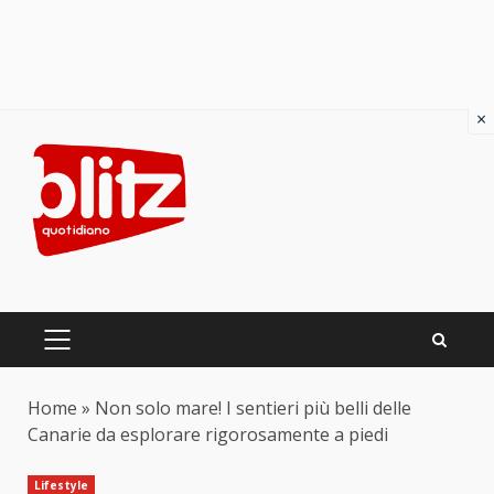
×
Skip
to
content
PRIMARY
MENU
Home
»
Non solo mare! I sentieri più belli delle
Canarie da esplorare rigorosamente a piedi
Lifestyle