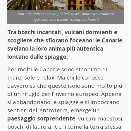
Non solo mare! I sentieri più belli delle Canarie da esplorare
rigorosamente a piedi - blitzquotidiano.it
Tra boschi incantati, vulcani dormienti e
scogliere che sfiorano l’oceano: le Canarie
svelano la loro anima più autentica
lontano dalle spiagge.
Per molti le Canarie sono sinonimo di
mare, sole e relax. Ma chi le conosce
davvero sa che queste isole sono molto più
di un rifugio per l’inverno europeo. Appena
si abbandonano le spiagge e si imboccano i
sentieri dell’entroterra, emerge un
paesaggio sorprendente
: vulcani maestosi,
boschi di lauro antichi come la terra stessa,