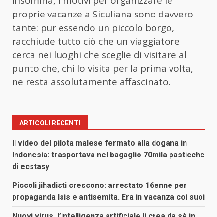
Insomma, i motivi per organizzare le
proprie vacanze a Siculiana sono davvero
tante: pur essendo un piccolo borgo,
racchiude tutto ciò che un viaggiatore
cerca nei luoghi che sceglie di visitare al
punto che, chi lo visita per la prima volta,
ne resta assolutamente affascinato.
ARTICOLI RECENTI
Il video del pilota malese fermato alla dogana in
Indonesia: trasportava nel bagaglio 70mila pasticche
di ecstasy
Piccoli jihadisti crescono: arrestato 16enne per
propaganda Isis e antisemita. Era in vacanza coi suoi
Nuovi virus, l’intelligenza artificiale li crea da sè in