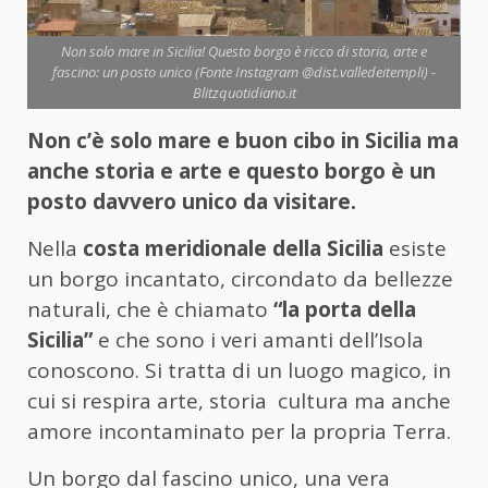
Non solo mare in Sicilia! Questo borgo è ricco di storia, arte e
fascino: un posto unico (Fonte Instagram @dist.valledeitempli) -
Blitzquotidiano.it
Non c’è solo mare e buon cibo in Sicilia ma
anche storia e arte e questo borgo è un
posto davvero unico da visitare.
Nella
costa meridionale della Sicilia
esiste
un borgo incantato, circondato da bellezze
naturali, che è chiamato
“la porta della
Sicilia”
e che sono i veri amanti dell’Isola
conoscono. Si tratta di un luogo magico, in
cui si respira arte, storia cultura ma anche
amore incontaminato per la propria Terra.
Un borgo dal fascino unico, una vera