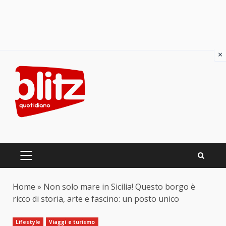
×
Skip
to
content
PRIMARY
MENU
Home
»
Non solo mare in Sicilia! Questo borgo è
ricco di storia, arte e fascino: un posto unico
Lifestyle
Viaggi e turismo