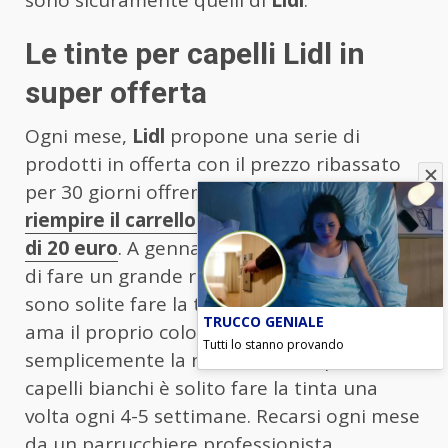
sono sicuramente quelli di
Lidl
.
Le tinte per capelli Lidl in
super offerta
Ogni mese,
Lidl
propone una serie di
prodotti in offerta con il prezzo ribassato
per 30 giorni offrendo la possibilità di
riempire il carrello della spesa con meno
di 20 euro
. A gennaio, il discount ha deciso
di fare un grande regalo alle donne che
sono solite fare la tinta ai capelli. Chi non
TRUCCO GENIALE
ama il proprio colore naturale o ha
Tutti lo stanno provando
semplicemente la necessità di coprire i
capelli bianchi è solito fare la tinta una
volta ogni 4-5 settimane. Recarsi ogni mese
da un parrucchiere professionista