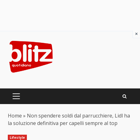
×
Skip
to
content
PRIMARY
MENU
Home
»
Non spendere soldi dal parrucchiere, Lidl ha
la soluzione definitiva per capelli sempre al top
Lifestyle