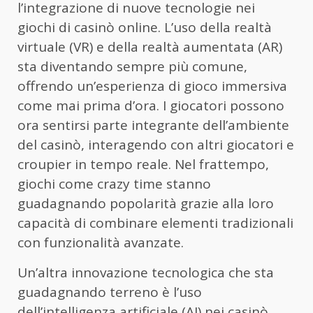
l’integrazione di nuove tecnologie nei
giochi di casinò online. L’uso della realtà
virtuale (VR) e della realtà aumentata (AR)
sta diventando sempre più comune,
offrendo un’esperienza di gioco immersiva
come mai prima d’ora. I giocatori possono
ora sentirsi parte integrante dell’ambiente
del casinò, interagendo con altri giocatori e
croupier in tempo reale. Nel frattempo,
giochi come crazy time stanno
guadagnando popolarità grazie alla loro
capacità di combinare elementi tradizionali
con funzionalità avanzate.
Un’altra innovazione tecnologica che sta
guadagnando terreno è l’uso
dell’intelligenza artificiale (AI) nei casinò