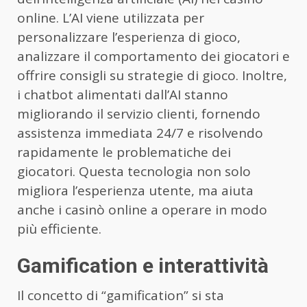
online. L’AI viene utilizzata per
personalizzare l’esperienza di gioco,
analizzare il comportamento dei giocatori e
offrire consigli su strategie di gioco. Inoltre,
i chatbot alimentati dall’AI stanno
migliorando il servizio clienti, fornendo
assistenza immediata 24/7 e risolvendo
rapidamente le problematiche dei
giocatori. Questa tecnologia non solo
migliora l’esperienza utente, ma aiuta
anche i casinò online a operare in modo
più efficiente.
Gamification e interattività
Il concetto di “gamification” si sta