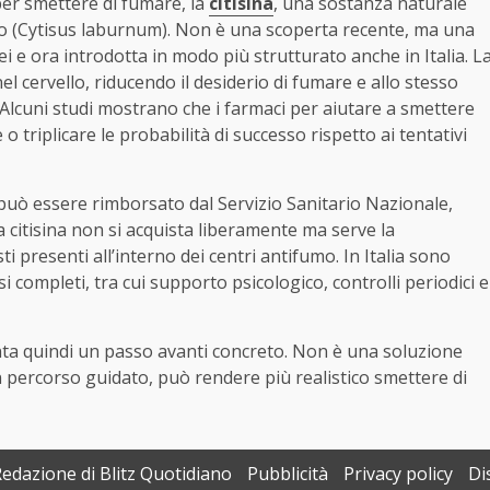
er smettere di fumare, la
citisina
, una sostanza naturale
o (Cytisus laburnum). Non è una scoperta recente, ma una
ei e ora introdotta in modo più strutturato anche in Italia. L
 nel cervello, riducendo il desiderio di fumare e allo stesso
. Alcuni studi mostrano che i farmaci per aiutare a smettere
o triplicare le probabilità di successo rispetto ai tentativi
 può essere rimborsato dal Servizio Sanitario Nazionale,
a citisina non si acquista liberamente ma serve la
i presenti all’interno dei centri antifumo. In Italia sono
i completi, tra cui supporto psicologico, controlli periodici e
nta quindi un passo avanti concreto. Non è una soluzione
n percorso guidato, può rendere più realistico smettere di
Redazione di Blitz Quotidiano
Pubblicità
Privacy policy
Di