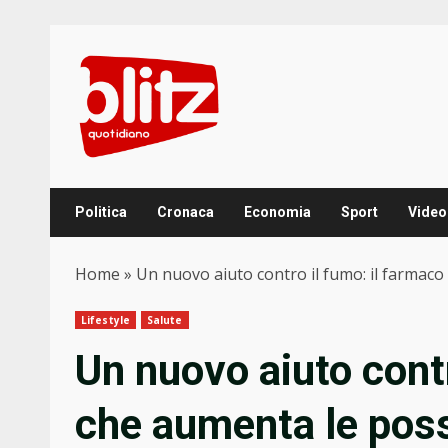
Skip
to
content
Politica
Cronaca
Economia
Sport
Video
Home
»
Un nuovo aiuto contro il fumo: il farmaco
Lifestyle
Salute
Un nuovo aiuto contr
che aumenta le poss