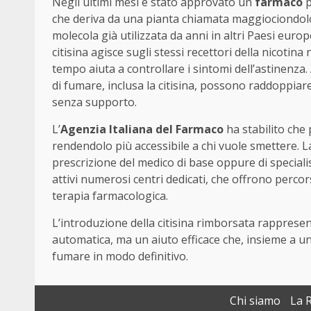
Negli ultimi mesi è stato approvato un
farmaco
p
che deriva da una pianta chiamata maggiociondol
molecola già utilizzata da anni in altri Paesi europ
citisina agisce sugli stessi recettori della nicotina
tempo aiuta a controllare i sintomi dell’astinenza
di fumare, inclusa la citisina, possono raddoppiare 
senza supporto.
L’
Agenzia Italiana del Farmaco
ha stabilito che
rendendolo più accessibile a chi vuole smettere. L
prescrizione del medico di base oppure di specialist
attivi numerosi centri dedicati, che offrono percors
terapia farmacologica.
L’introduzione della citisina rimborsata rapprese
automatica, ma un aiuto efficace che, insieme a u
fumare in modo definitivo.
Chi siamo
La 