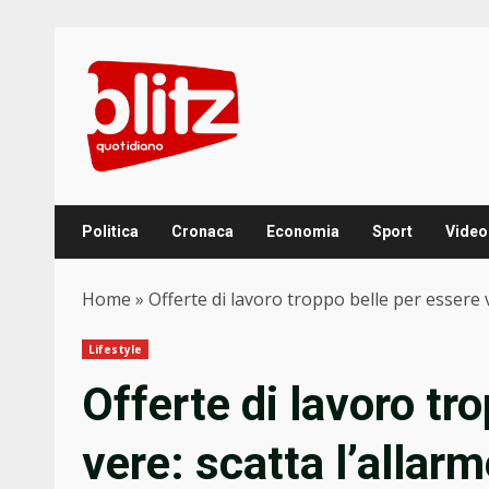
Skip
to
content
Politica
Cronaca
Economia
Sport
Video
Home
»
Offerte di lavoro troppo belle per essere v
Lifestyle
Offerte di lavoro tr
vere: scatta l’allarm