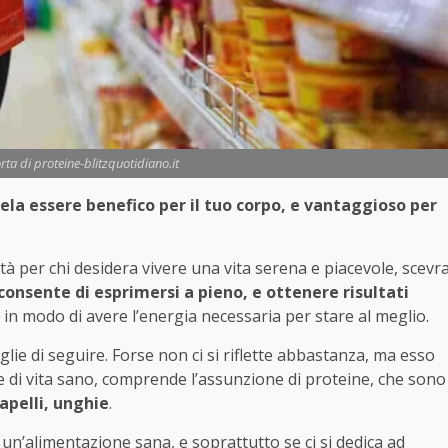
corta di proteine-blitzquotidiano.it
rivela essere benefico per il tuo corpo, e vantaggioso per
à per chi desidera vivere una vita serena e piacevole, scevr
consente di esprimersi a pieno, e ottenere risultati
e in modo di avere l’energia necessaria per stare al meglio.
ceglie di seguire. Forse non ci si riflette abbastanza, ma esso
le di vita sano, comprende l’assunzione di proteine, che sono
capelli, unghie
.
di un’alimentazione sana, e soprattutto se ci si dedica ad