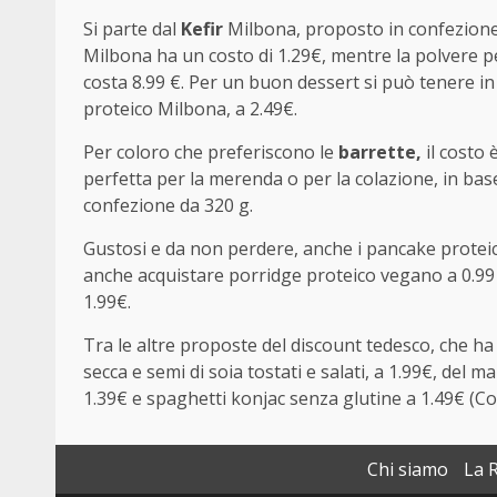
Si parte dal
Kefir
Milbona, proposto in confezione d
Milbona ha un costo di 1.29€, mentre la polvere 
costa 8.99 €. Per un buon dessert si può tenere in 
proteico Milbona, a 2.49€.
Per coloro che preferiscono le
barrette,
il costo 
perfetta per la merenda o per la colazione, in base 
confezione da 320 g.
Gustosi e da non perdere, anche i pancake proteici 
anche acquistare porridge proteico vegano a 0.99 (C
1.99€.
Tra le altre proposte del discount tedesco, che ha 
secca e semi di soia tostati e salati, a 1.99€, del 
1.39€ e spaghetti konjac senza glutine a 1.49€ (C
Chi siamo
La 