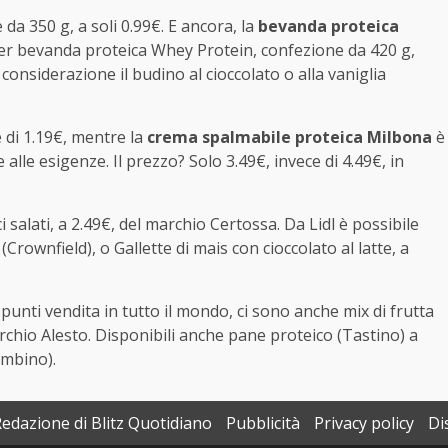
a 350 g, a soli 0.99€. E ancora, la
bevanda proteica
per bevanda proteica Whey Protein, confezione da 420 g,
considerazione il budino al cioccolato o alla vaniglia
è di 1.19€, mentre la
crema spalmabile proteica Milbona
è
alle esigenze. Il prezzo? Solo 3.49€, invece di 4.49€, in
salati, a 2.49€, del marchio Certossa. Da Lidl è possibile
rownfield), o Gallette di mais con cioccolato al latte, a
punti vendita in tutto il mondo, ci sono anche mix di frutta
marchio Alesto. Disponibili anche pane proteico (Tastino) a
ombino).
Redazione di Blitz Quotidiano
Pubblicità
Privacy policy
Di