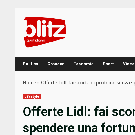
Skip
to
content
Politica
Cronaca
Economia
Sport
Video
Home
»
Offerte Lidl: fai scorta di proteine senza
Lifestyle
Offerte Lidl: fai sco
spendere una fortu