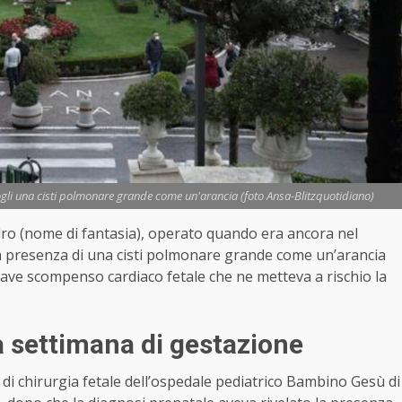
gli una cisti polmonare grande come un'arancia (foto Ansa-Blitzquotidiano)
andro (nome di fantasia), operato quando era ancora nel
 presenza di una cisti polmonare grande come un’arancia
ve scompenso cardiaco fetale che ne metteva a rischio la
 settimana di gestazione
pe di chirurgia fetale dell’ospedale pediatrico Bambino Gesù di