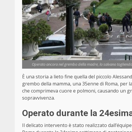
Operato ancora nel grembo della madre, lo salvano togliendo
È una storia a lieto fine quella del piccolo Aless
grembo della mamma, una 35enne di Roma, per la
che comprimeva cuore e polmoni, causando un gra
sopravvivenza.
Operato durante la 24esima
Il delicato intervento è stato realizzato dall’équi