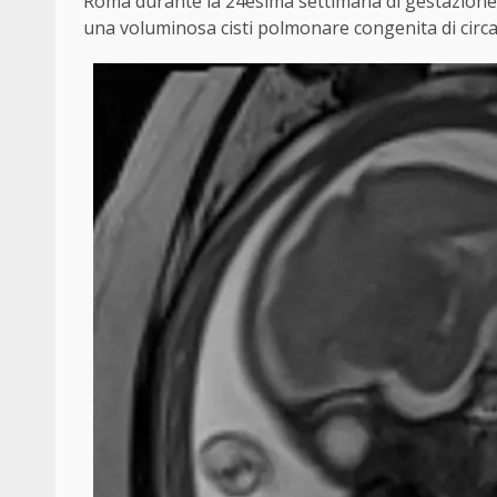
Roma durante la 24esima settimana di gestazione,
una voluminosa cisti polmonare congenita di circa