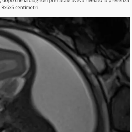
 dopo che la diagnosi prenatale aveva rivelato la presenza
 9x6x5 centimetri.