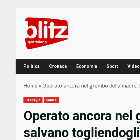
Skip
to
content
Politica
Cronaca
Economia
Sport
Video
Home
»
Operato ancora nel grembo della madre, l
Lifestyle
Salute
Operato ancora nel 
salvano togliendogl