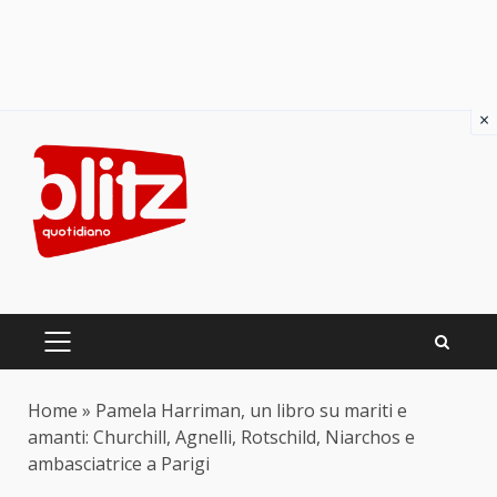
×
Skip
to
content
PRIMARY
MENU
Home
»
Pamela Harriman, un libro su mariti e
amanti: Churchill, Agnelli, Rotschild, Niarchos e
ambasciatrice a Parigi