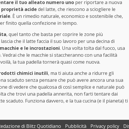
entare il tuo alleato numero uno
per riportare a nuova
e
proprietà acide
del latte, che riescono a sciogliere le
riale
. È un rimedio naturale, economico e sostenibile che,
ver finito quella confezione in tempo.
ita
, quel tanto che basta per coprire le zone più
cia che il latte faccia il suo lavoro per una decina di
e macchie e le incrostazioni
. Una volta tolta dal fuoco, usa
Vedrai che le macchie si staccheranno con una facilità
 voilà, la tua padella tornerà quasi come nuova.
odotti chimici inutili
, ma ti aiuta anche a ridurre gli
appena scaduto senza pensare che può avere ancora una sua
zione di vedere che qualcosa di così semplice e naturale può
lta che trovi una padella annerita, non farti tentare dai
tte scaduto. Funziona davvero, e la tua cucina (e il pianeta) ti
Redazione di Blitz Quotidiano
Pubblicità
Privacy policy
Di