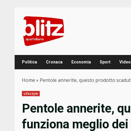
Skip
to
content
Politica
Cronaca
Economia
Sport
Video
Home
»
Pentole annerite, questo prodotto scaduto 
Lifestyle
Pentole annerite, q
funziona meglio dei 