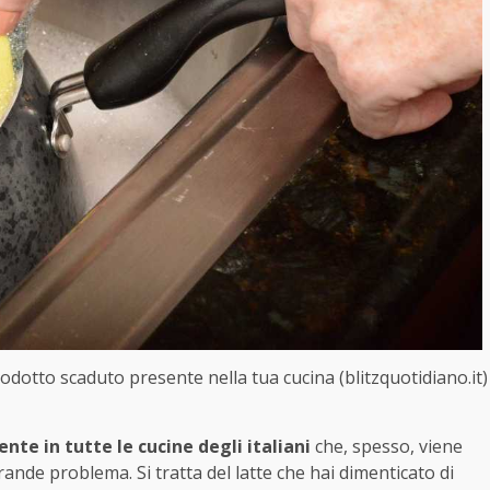
odotto scaduto presente nella tua cucina (blitzquotidiano.it)
te in tutte le cucine degli italiani
che, spesso, viene
ande problema. Si tratta del latte che hai dimenticato di