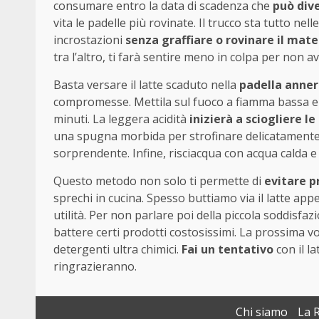
consumare entro la data di scadenza che
può div
vita le padelle più rovinate. Il trucco sta tutto nell
incrostazioni
senza graffiare o rovinare il mate
tra l’altro, ti farà sentire meno in colpa per non a
Basta versare il latte scaduto nella
padella anner
compromesse. Mettila sul fuoco a fiamma bassa e las
minuti. La leggera acidità
inizierà a sciogliere l
una spugna morbida per strofinare delicatamente. 
sorprendente. Infine, risciacqua con acqua calda e
Questo metodo non solo ti permette di
evitare pr
sprechi in cucina. Spesso buttiamo via il latte 
utilità. Per non parlare poi della piccola soddisfa
battere certi prodotti costosissimi. La prossima vo
detergenti ultra chimici.
Fai un tentativo
con il la
ringrazieranno.
Chi siamo
La 