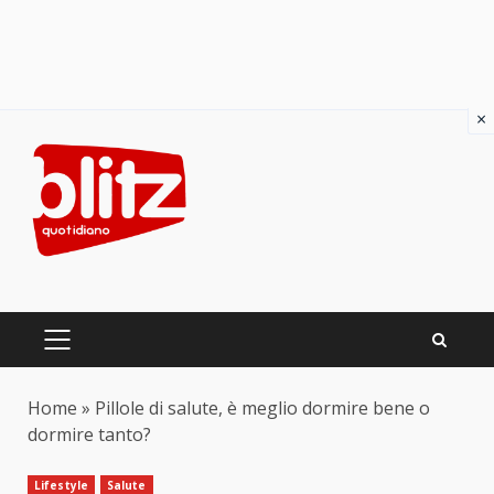
×
Skip
to
content
PRIMARY
MENU
Home
»
Pillole di salute, è meglio dormire bene o
dormire tanto?
Lifestyle
Salute