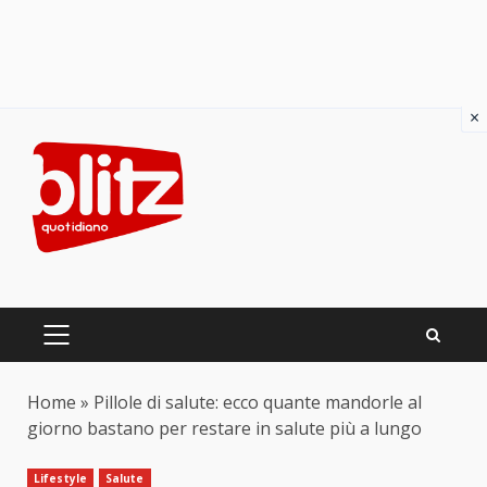
×
Skip
to
content
PRIMARY
MENU
Home
»
Pillole di salute: ecco quante mandorle al
giorno bastano per restare in salute più a lungo
Lifestyle
Salute