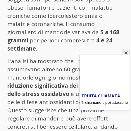
obese, fumatori e pazienti con malattie
croniche come ipercolesterolemia o
malattie coronariche. Il consumo
giornaliero di mandorle variava da
5 a 168
grammi
per periodi compresi tra
4 e 24
settimane
.
L’analisi ha mostrato che i partecipanti che
assumevano almeno 60 grammi di
mandorle ogni giorno mostravano
una
riduzione significativa dei biomarcatori
dello stress ossidativo
e un miglioramento
TRUFFA CHIAMATA
delle difese antiossidanti dell’organismo.
Ti chiamano e poi attaccano
Questo suggerisce che una porzione
regolare di mandorle può avere effetti
concreti sul benessere cellulare, andando