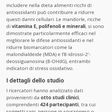
includere nella dieta alimenti ricchi di
antiossidanti può contribuire a ridurre
questi danni cellulari. Le mandorle, ricche
di
vitamina E, polifenoli e minerali
, si sono
dimostrate particolarmente efficaci nel
migliorare le difese antiossidanti e nel
ridurre biomarcatori come la
malondialdeide (MDA) e l’8-idrossi-2′-
deossiguanosina (8-OHdG), entrambi
indicatori di stress ossidativo.
I dettagli dello studio
I ricercatori hanno analizzato dati
provenienti da
otto studi clinici
,
comprendenti
424 partecipanti
, tra cui
soggetti sani, persone in sovrappeso o