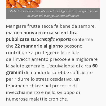
Pillole di salute: ecco quante mandorle al giorno bastano per restare
in salute più a lungo (blitzquotidiano.it)
Mangiare frutta secca fa bene da sempre,
ma una
nuova ricerca scientifica
pubblicata su
Scientific Reports
conferma
che
22 mandorle al giorno
possono
contribuire a proteggere le cellule
dall’invecchiamento precoce e a migliorare
la salute generale. L’equivalente di circa
60
grammi
di mandorle sarebbe sufficiente
per ridurre lo stress ossidativo, un
fenomeno chiave nel processo di
invecchiamento e nello sviluppo di
numerose malattie croniche.