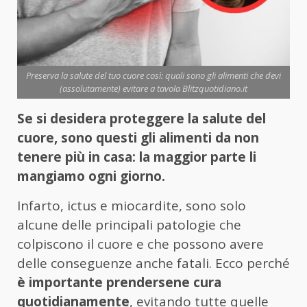
Preserva la salute del tuo cuore così: quali sono gli alimenti che devi
(assolutamente) evitare a tavola Blitzquotidiano.it
Se si desidera proteggere la salute del
cuore, sono questi gli alimenti da non
tenere più in casa: la maggior parte li
mangiamo ogni giorno.
Infarto, ictus e miocardite, sono solo
alcune delle principali patologie che
colpiscono il cuore e che possono avere
delle conseguenze anche fatali. Ecco perché
è importante prendersene cura
quotidianamente
, evitando tutte quelle