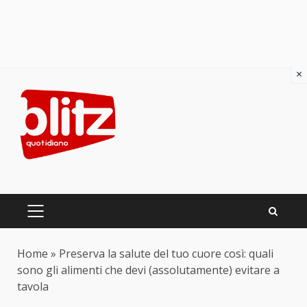
×
Skip
to
content
PRIMARY
MENU
Home
»
Preserva la salute del tuo cuore così: quali
sono gli alimenti che devi (assolutamente) evitare a
tavola