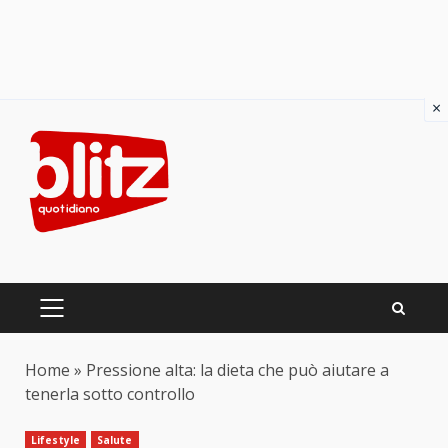
×
Skip
to
content
PRIMARY
MENU
Home
»
Pressione alta: la dieta che può aiutare a
tenerla sotto controllo
Lifestyle
Salute