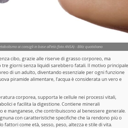
abolismo ai consigli in base all’età (foto ANSA) - Blitz quotidiano
za cibo, grazie alle riserve di grasso corporeo, ma
tre giorni senza liquidi sarebbero fatali. Il motivo principal
rporeo di un adulto, diventando essenziale per ogni funzione
 nuova piramide alimentare, l’acqua è considerata un vero e
ratura corporea, supporta le cellule nei processi vitali,
olici e facilita la digestione. Contiene minerali
ro e manganese, che contribuiscono al benessere generale.
, ognuna con caratteristiche specifiche che la rendono più o
fattori come età, sesso, peso, altezza e stile di vita.