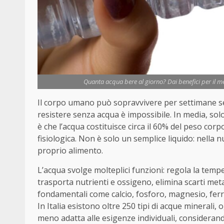
Quanta acqua bere al giorno? Dai benefici per il met
Il corpo umano può sopravvivere per settimane sen
resistere senza acqua è impossibile. In media, solo 
è che l’acqua costituisce circa il 60% del peso co
fisiologica. Non è solo un semplice liquido: nella
proprio alimento.
L’acqua svolge molteplici funzioni: regola la tempe
trasporta nutrienti e ossigeno, elimina scarti metab
fondamentali come calcio, fosforo, magnesio, fer
In Italia esistono oltre 250 tipi di acque minerali
meno adatta alle esigenze individuali, considerando 