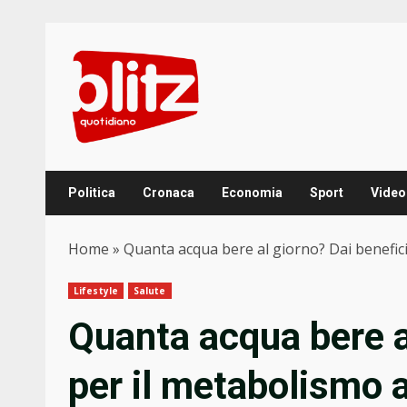
Skip
to
content
Politica
Cronaca
Economia
Sport
Video
Home
»
Quanta acqua bere al giorno? Dai benefici 
Lifestyle
Salute
Quanta acqua bere a
per il metabolismo ai