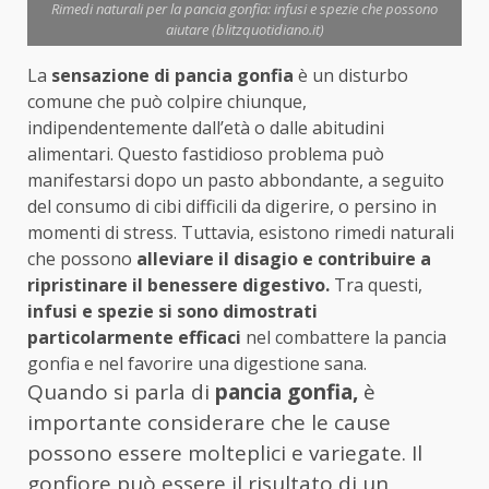
Rimedi naturali per la pancia gonfia: infusi e spezie che possono
aiutare (blitzquotidiano.it)
La
sensazione di pancia gonfia
è un disturbo
comune che può colpire chiunque,
indipendentemente dall’età o dalle abitudini
alimentari. Questo fastidioso problema può
manifestarsi dopo un pasto abbondante, a seguito
del consumo di cibi difficili da digerire, o persino in
momenti di stress. Tuttavia, esistono rimedi naturali
che possono
alleviare il disagio e contribuire a
ripristinare il benessere digestivo.
Tra questi,
infusi e spezie si sono dimostrati
particolarmente efficaci
nel combattere la pancia
gonfia e nel favorire una digestione sana.
Quando si parla di
pancia gonfia,
è
importante considerare che le cause
possono essere molteplici e variegate. Il
gonfiore può essere il risultato di un