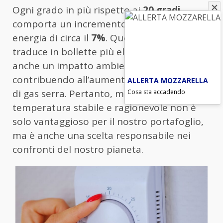
Ogni grado in più rispetto ai
20 gradi
comporta un incremento del consumo di
energia di circa il
7%
. Questo non solo si
traduce in bollette più elevate, ma ha
anche un impatto ambientale significativo,
contribuendo all’aumento delle emissioni
ALLERTA MOZZARELLA
Cosa sta accadendo
di gas serra. Pertanto, mantenere una
temperatura stabile e ragionevole non è
solo vantaggioso per il nostro portafoglio,
ma è anche una scelta responsabile nei
confronti del nostro pianeta.