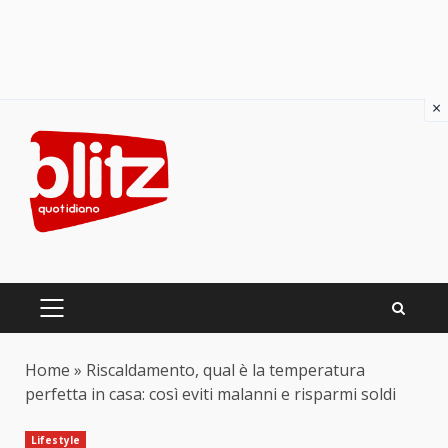
×
Skip
to
content
PRIMARY
MENU
Home
»
Riscaldamento, qual è la temperatura
perfetta in casa: così eviti malanni e risparmi soldi
Lifestyle