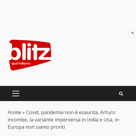
×
Skip
to
content
PRIMARY
MENU
Home
»
Covid, pandemia non è esaurita, Arturo
incombe, la variante imperversa in India e Usa, in
Europa non siamo pronti