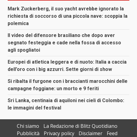
Mark Zuckerberg, il suo yacht avrebbe ignorato la
richiesta di soccorso di una piccola nave: scoppia la
polemica
Il video del difensore brasiliano che dopo aver
segnato festeggia e cade nella fossa di accesso
agli spogliatoi
Europei di atletica leggera e di nuoto: Italia a caccia
dell’oro con i big azzurri. Sette giorni di show
Si ribalta il furgone con i braccianti marocchini delle
campagne foggiane: un morto e 9 feriti
Sri Lanka, centinaia di aquiloni nei cieli di Colombo:
le immagini del festival
Chi siamo
La Redazione di Blitz Quotidiano
Pubblicità
Privacy policy
Disclaimer
Feed