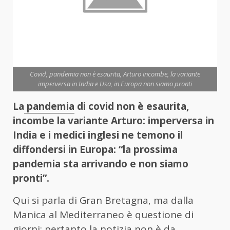
Covid, pandemia non è esaurita, Arturo incombe, la variante
imperversa in India e Usa, in Europa non siamo pronti
La
pandemia
di covid non è esaurita,
incombe la variante Arturo: imperversa in
India e i medici inglesi ne temono il
diffondersi in Europa: “la prossima
pandemia sta arrivando e non siamo
pronti”.
Qui si parla di Gran Bretagna, ma dalla
Manica al Mediterraneo è questione di
giorni: pertanto la notizia non è da