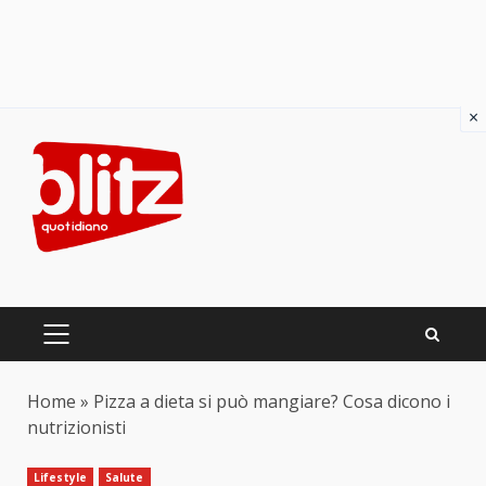
×
Skip
to
content
PRIMARY
MENU
Home
»
Pizza a dieta si può mangiare? Cosa dicono i
nutrizionisti
Lifestyle
Salute