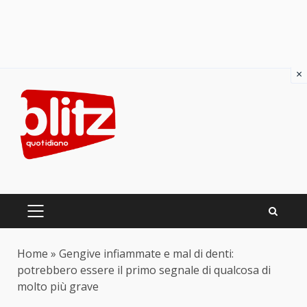
×
Skip
to
content
PRIMARY
MENU
Home
»
Gengive infiammate e mal di denti:
potrebbero essere il primo segnale di qualcosa di
molto più grave