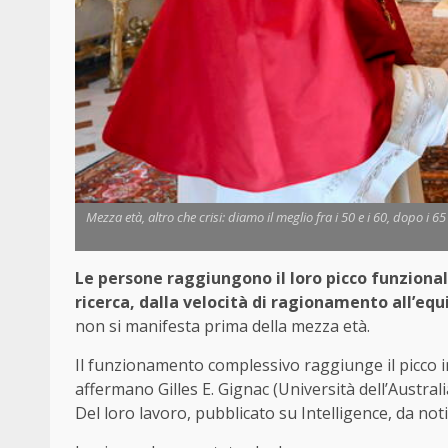
Mezza età, altro che crisi: diamo il meglio fra i 50 e i 60, dopo i 65
Le persone raggiungono il loro picco funzional
ricerca, dalla velocità di ragionamento all’equ
non si manifesta prima della mezza età.
Il funzionamento complessivo raggiunge il picco i
affermano Gilles E. Gignac (Università dell’Austral
Del loro lavoro, pubblicato su Intelligence, da noti