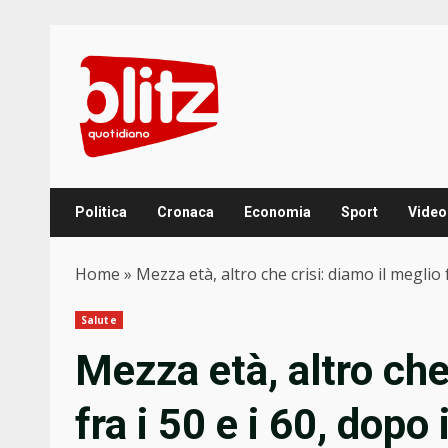
Skip
to
content
Politica
Cronaca
Economia
Sport
Video
Home
»
Mezza età, altro che crisi: diamo il meglio f
Salute
Mezza età, altro che
fra i 50 e i 60, dopo