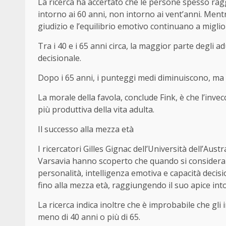
La ricerca ha accertato che le persone spesso ra
intorno ai 60 anni, non intorno ai vent’anni. Mentre 
giudizio e l’equilibrio emotivo continuano a miglio
Tra i 40 e i 65 anni circa, la maggior parte degli adu
decisionale.
Dopo i 65 anni, i punteggi medi diminuiscono, ma mo
La morale della favola, conclude Fink, è che l’inv
più produttiva della vita adulta.
Il successo alla mezza età
I ricercatori Gilles Gignac dell’Università dell’Aus
Varsavia hanno scoperto che quando si consideran
personalità, intelligenza emotiva e capacità decis
fino alla mezza età, raggiungendo il suo apice into
La ricerca indica inoltre che è improbabile che gli i
meno di 40 anni o più di 65.