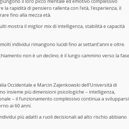
ggiungono il loro picco mentale ed emotivo complessivo
la rapidità di pensiero rallenta con l’età, l’esperienza, il
rare fino alla mezza età.
lti mostra il miglior mix di intelligenza, stabilità e capacità
lti individui rimangono lucidi fino ai settant’anni e oltre.
ecchiamento non è un declino; è il lungo cammino verso la fas
tralia Occidentale e Marcin Zajenkowski dell’Università di
o insieme più dimensioni psicologiche – intelligenza,
ionale – il funzionamento complessivo continua a svilupparsi
rno ai 60 anni.
ndividui più adatti a ruoli decisionali ad alto rischio abbiano