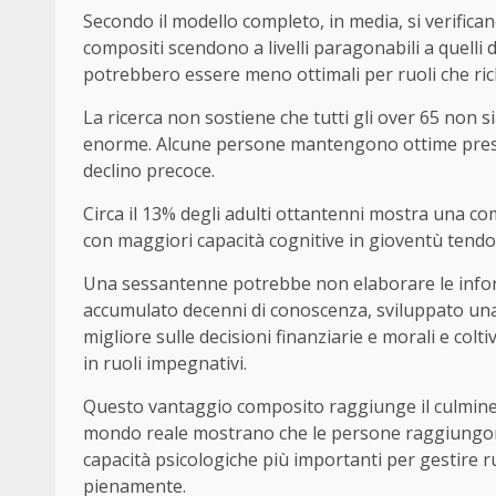
Secondo il modello completo, in media, si verificano
compositi scendono a livelli paragonabili a quelli d
potrebbero essere meno ottimali per ruoli che r
La ricerca non sostiene che tutti gli over 65 non si
enorme. Alcune persone mantengono ottime prestaz
declino precoce.
Circa il 13% degli adulti ottantenni mostra una comp
con maggiori capacità cognitive in gioventù tendo
Una sessantenne potrebbe non elaborare le inform
accumulato decenni di conoscenza, sviluppato una
migliore sulle decisioni finanziarie e morali e colti
in ruoli impegnativi.
Questo vantaggio composito raggiunge il culmine n
mondo reale mostrano che le persone raggiungono i
capacità psicologiche più importanti per gestire r
pienamente.