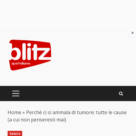
×
Skip
to
content
PRIMARY
MENU
Home
»
Perché ci si ammala di tumore: tutte le cause
(a cui non penseresti mai)
Salute