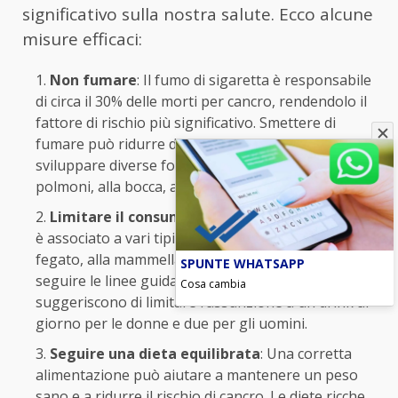
significativo sulla nostra salute. Ecco alcune
misure efficaci:
Non fumare
: Il fumo di sigaretta è responsabile
di circa il 30% delle morti per cancro, rendendolo il
fattore di rischio più significativo. Smettere di
fumare può ridurre drasticamente il rischio di
sviluppare diverse forme di cancro, tra cui quelli ai
polmoni, alla bocca, alla gola e alla vescica.
Limitare il consumo di alcol
: Un eccesso di alcol
è associato a vari tipi di tumore, tra cui quello al
fegato, alla mammella e all’esofago. È consigliabile
SPUNTE WHATSAPP
seguire le linee guida sul consumo di alcol, che
Cosa cambia
suggeriscono di limitare l’assunzione a un drink al
giorno per le donne e due per gli uomini.
Seguire una dieta equilibrata
: Una corretta
alimentazione può aiutare a mantenere un peso
sano e a ridurre il rischio di cancro. Le diete ricche